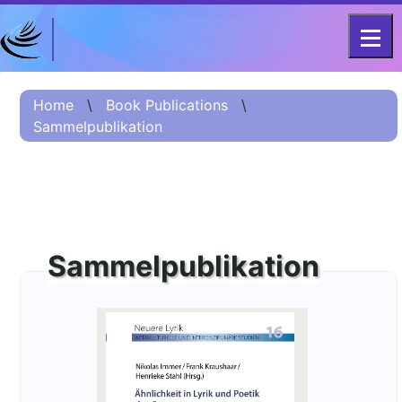
DFG-KOLLEG-FORSCHUNGSGRUPPE
Home
FOR 2603 2017 – 2023
Home
\
Book Publications
\
Sammelpublikation
Projekt
Kurzinformation
Projektvorstellung
О проекте (Beschreibung
Russisch)
Sammelpublikation
项目简介 (Beschreibung
Chinesisch)
Team
Fellows
Veranstaltungsarchiv