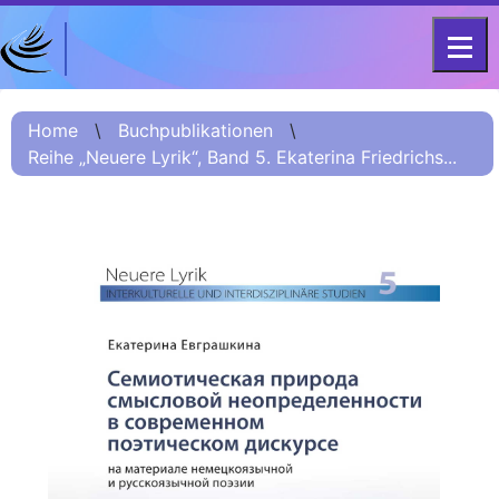
DFG-KOLLEG-FORSCHUNGSGRUPPE
Home
FOR 2603 2017 – 2023
Home
\
Buchpublikationen
\
Reihe „Neuere Lyrik“, Band 5. Ekaterina Friedrichs...
Projekt
Kurzinformation
Projektvorstellung
О проекте (Beschreibung
Russisch)
项目简介 (Beschreibung
Chinesisch)
Team
Fellows
Veranstaltungsarchiv