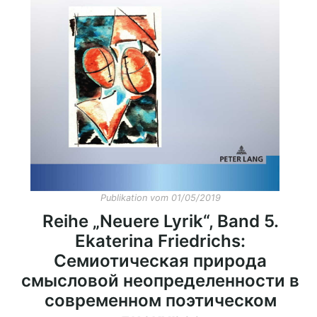
Publikationen
Buch-Publikationen
Gesamtverzeichnis der
Kollegpublikationen
Reihe „Neuere Lyrik“
Internationale Zeitschrift für
Kulturkomparatistik
Publikation vom 01/05/2019
Reihe „Neuere Lyrik“, Band 5.
Ekaterina Friedrichs:
Семиотическая природа
смысловой неопределенности в
современном поэтическом