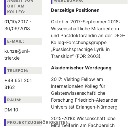
ARBEIT VOR
WERDEGANG:
ORT AM
Publikationen
Derzeitige Positionen
KOLLEG:
Buch-Publikationen
01/10/2017 -
Oktober 2017-September 2018:
30/09/2018
Wissenschaftliche Mitarbeiterin
Gesamtverzeichnis der
und Postdoktorandin an der DFG-
Kollegpublikationen
E-MAIL:
Kolleg-Forschungsgruppe
Reihe „Neuere Lyrik“
„Russischsprachige Lyrik in
kunze@uni-
Internationale Zeitschrift für
Transition“ (FOR 2603)
trier.de
Kulturkomparatistik
Akademischer Werdegang
TELEFON:
2017: Visiting Fellow am
+49 651 201
Internationalen Kolleg für
3162
Geisteswissenschaftliche
Forschung Friedrich-Alexander
RAUM:
Universität Erlangen-Nürnberg
DM 10
2015-2016: Wissenschaftliche
PROJEKTZUGEHÖRIGKEITEN:
Mitarbeiterin am Fachbereich