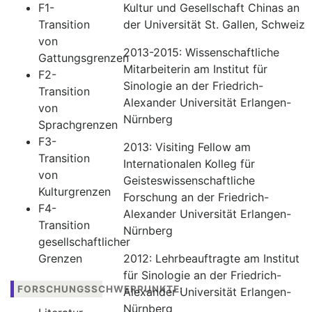
F1-
Kultur und Gesellschaft Chinas an
Transition
der Universität St. Gallen, Schweiz
von
2013-2015: Wissenschaftliche
Gattungsgrenzen
Mitarbeiterin am Institut für
F2-
Sinologie an der Friedrich-
Transition
Alexander Universität Erlangen-
von
Nürnberg
Sprachgrenzen
F3-
2013: Visiting Fellow am
Transition
Internationalen Kolleg für
von
Geisteswissenschaftliche
Kulturgrenzen
Forschung an der Friedrich-
F4-
Alexander Universität Erlangen-
Transition
Nürnberg
gesellschaftlicher
Grenzen
2012: Lehrbeauftragte am Institut
für Sinologie an der Friedrich-
FORSCHUNGSSCHWERPUNKTE:
Alexander Universität Erlangen-
Nürnberg