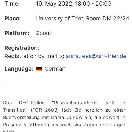
Time:
19. May 2022, 18:00 - 20:00
Our Team
Place:
University of Trier, Room DM 22/24
Fellows
Platform:
Zoom
Event
Archive
Registration:
Book
Registration by mail to
anna.fees@uni-trier.de
Publications
Language:
German
Our
Publications
International
Das DFG-Kolleg “Russischsprachige Lyrik in
Journal for
Transition” (FOR 2603) lädt Sie herzlich zu einer
Comparative
Buchvorstellung mit Daniel Jurjew ein, die sowohl in
Cultural Studies
Präsenz stattfinden als auch via Zoom übertragen
Book Series