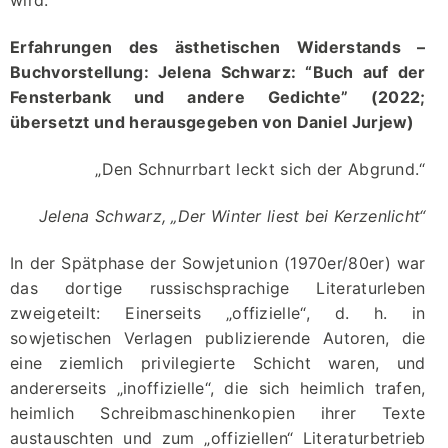
wird:
“Neue Lyrik” –
Publisher’s
Erfahrungen des ästhetischen Widerstands –
Homepage
Buchvorstellung: Jelena Schwarz: “Buch auf der
Fensterbank und andere Gedichte” (2022;
übersetzt und herausgegeben von Daniel Jurjew)
„Den Schnurrbart leckt sich der Abgrund.“
Jelena Schwarz, „Der Winter liest bei Kerzenlicht“
In der Spätphase der Sowjetunion (1970er/80er) war
das dortige russischsprachige Literaturleben
zweigeteilt: Einerseits „offizielle“, d. h. in
sowjetischen Verlagen publizierende Autoren, die
eine ziemlich privilegierte Schicht waren, und
andererseits „inoffizielle“, die sich heimlich trafen,
heimlich Schreibmaschinenkopien ihrer Texte
austauschten und zum „offiziellen“ Literaturbetrieb