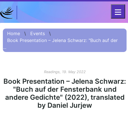
DFG - CENTRE FOR ADVANCED
Project
STUDIES
Home
\
Events
\
FOR 2603 2017 –
Information
Book Presentation – Jelena Schwarz: "Buch auf der
2023
...
Project
Information:
Summary
Readings, 19. May 2022
Book Presentation – Jelena Schwarz:
Project
Information
"Buch auf der Fensterbank und
(Russian) – О
andere Gedichte" (2022), translated
проекте
by Daniel Jurjew
Project
Information
(Chinese) – 项目
简介