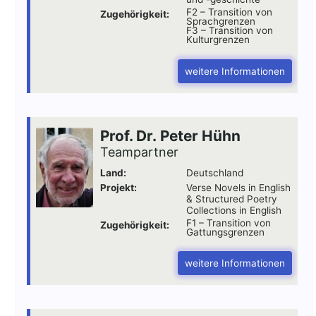
F2 – Transition von
Zugehörigkeit:
Publikationen
Sprachgrenzen
F3 – Transition von
Kulturgrenzen
Buch-Publikationen
Gesamtverzeichnis der
weitere Informationen
Kollegpublikationen
Reihe „Neuere Lyrik“
Internationale Zeitschrift für
Prof. Dr. Peter Hühn
Kulturkomparatistik
Teampartner
Land:
Deutschland
Projekt:
Verse Novels in English
& Structured Poetry
Collections in English
F1 – Transition von
Zugehörigkeit:
Gattungsgrenzen
weitere Informationen