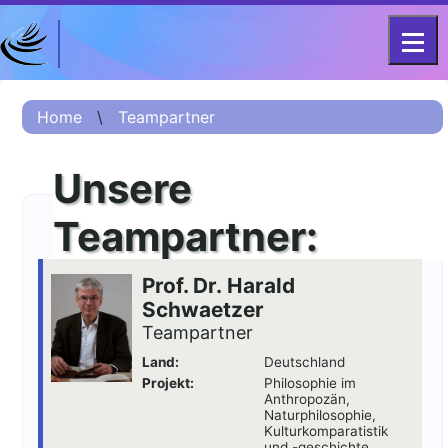
DFG-KOLLEG-FORSCHUNGSGRUPPE
Home
FOR 2603 2017 – 2023
Home
\
Teampartner
Projekt
Unsere
Kurzinformation
Projektvorstellung
Teampartner:
О проекте (Beschreibung
Russisch)
Prof. Dr. Harald
项目简介 (Beschreibung
Schwaetzer
Chinesisch)
Teampartner
Team
Land:
Deutschland
Projekt:
Philosophie im
Fellows
Anthropozän,
Naturphilosophie,
Kulturkomparatistik
Veranstaltungsarchiv
und -geschichte