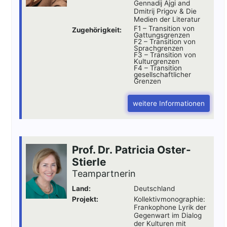
Gennadij Ajgi and
Dmitrij Prigov & Die
Medien der Literatur
F1 – Transition von
Zugehörigkeit:
Gattungsgrenzen
F2 – Transition von
Sprachgrenzen
F3 – Transition von
Kulturgrenzen
F4 – Transition
gesellschaftlicher
Grenzen
weitere Informationen
Prof. Dr. Patricia Oster-
Stierle
Teampartnerin
Land:
Deutschland
Projekt:
Kollektivmonographie:
Frankophone Lyrik der
Gegenwart im Dialog
der Kulturen mit