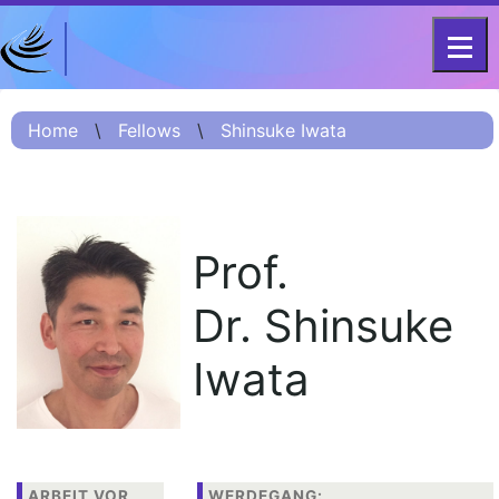
DFG-KOLLEG-FORSCHUNGSGRUPPE
Home
FOR 2603 2017 – 2023
Home
\
Fellows
\
Shinsuke Iwata
Projekt
Kurzinformation
Projektvorstellung
Prof.
О проекте (Beschreibung
Russisch)
Dr. Shinsuke
项目简介 (Beschreibung
Chinesisch)
Iwata
Team
Fellows
Veranstaltungsarchiv
ARBEIT VOR
WERDEGANG: