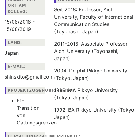
ORT AM
Seit 2018: Professor, Aichi
Publikationen
KOLLEG:
University, Faculty of International
Buch-Publikationen
15/08/2018 -
Communication Studies
15/08/2019
Gesamtverzeichnis der
(Toyohashi, Japan)
Kollegpublikationen
LAND:
2011–2018: Associate Professor
Reihe „Neuere Lyrik“
Aichi University (Toyohashi,
Japan
Internationale Zeitschrift für
Japan)
Kulturkomparatistik
E-MAIL:
2004: Dr. phil Rikkyo University
shinskito@gmail.com
(Tokyo, Japan)
1999: MA Rikkyo University
PROJEKTZUGEHÖRIGKEITEN:
(Tokyo, Japan)
F1-
Transition
1992: BA Rikkyo University (Tokyo,
von
Japan)
Gattungsgrenzen
FORSCHUNGSSCHWERPUNKTE: