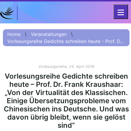
DFG-KOLLEG-FORSCHUNGSGRUPPE
Home
FOR 2603 2017 – 2023
Home
\
Veranstaltungen
\
Vorlesungsreihe Gedichte schreiben heute - Prof. D...
Projekt
Kurzinformation
Projektvorstellung
Vorlesungsreihe, 24. April 2018
О проекте (Beschreibung
Vorlesungsreihe Gedichte schreiben
Russisch)
heute – Prof. Dr. Frank Кraushaar:
项目简介 (Beschreibung
„Von der Virtualität des Klassischen.
Chinesisch)
Einige Übersetzungsprobleme vom
Team
Chinesischen ins Deutsche. Und was
davon übrig bleibt, wenn sie gelöst
Fellows
sind“
Veranstaltungsarchiv