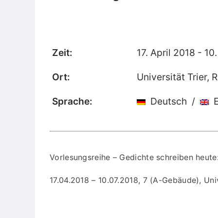
Publikationen
Buch-Publikationen
Gesamtverzeichnis der
Zeit:
17. April 2018 - 10
Kollegpublikationen
Reihe „Neuere Lyrik“
Ort:
Universität Trier,
Internationale Zeitschrift für
Sprache:
Deutsch /
E
Kulturkomparatistik
Vorlesungsreihe – Gedichte schreiben heut
17.04.2018 – 10.07.2018, 7 (A-Gebäude), Univ