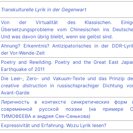
Transkulturelle Lyrik in der Gegenwart
Von der Virtualität des Klassischen. Einig
Übersetzungsprobleme vom Chinesischen ins Deutsche
Und was davon übrig bleibt, wenn sie gelöst sind.
Ahnung? Erkenntnis? Antizipatorisches in der DDR-Lyri
der Vor-Wende-Zeit
Poetry and Rewilding. Poetry and the Great East Japa
Earthquake of 2011
Die Leer-, Zero- und Vakuum-Texte und das Prinzip de
creative distruction
in russischsprachiger Dichtung vo
Avant-Garde
Лиричность в контексте синкретических форм 
современной русской поэзии (на примере С
ТИМОФЕЕВА и андрея Сен-Сенькова)
Expressivität und Erfahrung. Wozu Lyrik lesen?