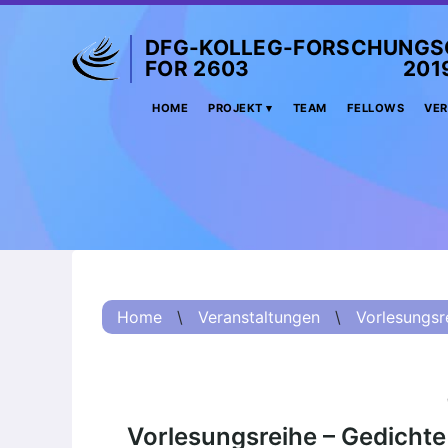
DFG-KOLLEG-FORSCHUNGS
FOR 2603 2019 –
Home
HOME
PROJEKT
TEAM
FELLOWS
VER
Projekt
Kurzinformation
Projektvorstellung
О проекте (Beschreibung
Russisch)
项目简介 (Beschreibung
Home
\
Veranstaltungen
\
Vorlesungsre
Chinesisch)
Team
Fellows
Vorlesungsreihe – Gedicht
Veranstaltungsarchiv