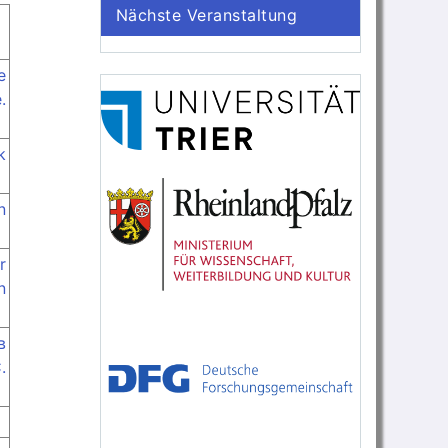
Nächste Veranstaltung
e
.
k
n
r
n
в
.