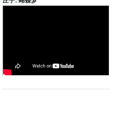
庄子: 蝴蝶梦