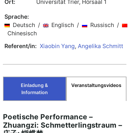
Ort:
Universität Trier, Hörsaal 1
Publikationen
Sprache:
Buch-Publikationen
Deutsch /
Englisch /
Russisch /
Gesamtverzeichnis der
Chinesisch
Kollegpublikationen
Referent/in:
Xiaobin Yang
,
Angelika Schmitt
Reihe „Neuere Lyrik“
Internationale Zeitschrift für
Kulturkomparatistik
Einladung &
Veranstaltungsvideos
Information
Poetische Performance –
Zhuangzi: Schmetterlingstraum –