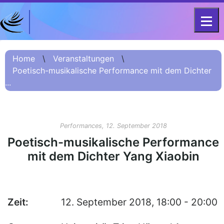
DFG-KOLLEG-FORSCHUNGSGRUPPE
Home
FOR 2603 2017 – 2023
Home
\
Veranstaltungen
\
Poetisch-musikalische Performance mit dem Dichter
Projekt
...
Kurzinformation
Projektvorstellung
О проекте (Beschreibung
Performances, 12. September 2018
Russisch)
Poetisch-musikalische Performance
项目简介 (Beschreibung
mit dem Dichter Yang Xiaobin
Chinesisch)
Team
Fellows
Zeit:
12. September 2018, 18:00 - 20:00
Veranstaltungsarchiv