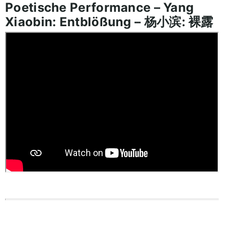
Poetische Performance – Yang
Xiaobin: Entblößung – 杨小滨: 裸露