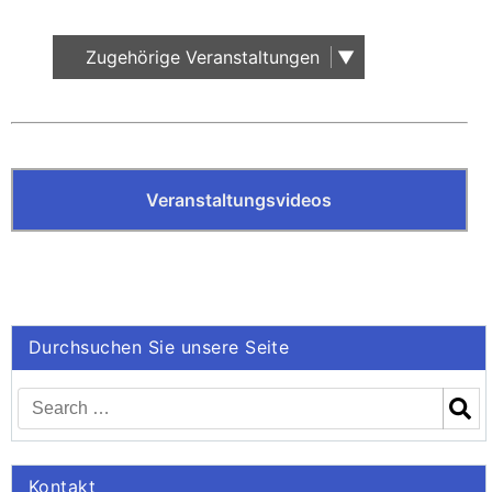
Publikationen
Zugehörige Veranstaltungen
Buch-Publikationen
Gesamtverzeichnis der
Kollegpublikationen
Reihe „Neuere Lyrik“
Veranstaltungsvideos
Internationale Zeitschrift für
Kulturkomparatistik
Durchsuchen Sie unsere Seite
Kontakt