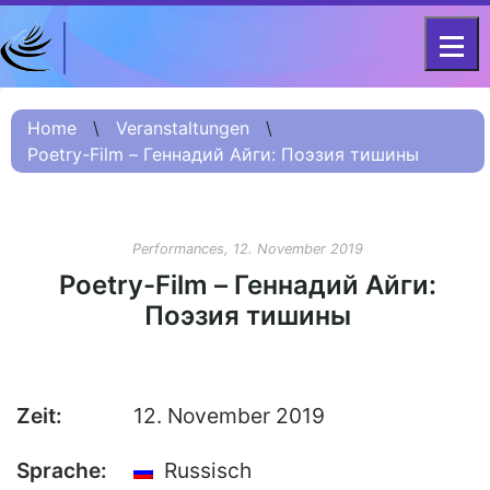
DFG-KOLLEG-FORSCHUNGSGRUPPE
Home
FOR 2603 2017 – 2023
Home
\
Veranstaltungen
\
Poetry-Film – Геннадий Айги: Поэзия тишины
Projekt
Kurzinformation
Projektvorstellung
Performances, 12. November 2019
О проекте (Beschreibung
Poetry-Film – Геннадий Айги:
Russisch)
Поэзия тишины
项目简介 (Beschreibung
Chinesisch)
Team
Zeit:
12. November 2019
Fellows
Sprache:
Russisch
Veranstaltungsarchiv