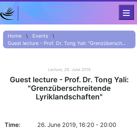
DFG - CENTRE FOR ADVANCED
Project
STUDIES
Home
\
Events
\
FOR 2603 2017 –
Information
Guest lecture - Prof. Dr. Tong Yali: "Grenzübersch...
2023
Project
Information:
Lecture, 26. June 2019
Summary
Guest lecture - Prof. Dr. Tong Yali:
Project
"Grenzüberschreitende
Information
Lyriklandschaften"
(Russian) – О
проекте
Project
Information
Time:
26. June 2019, 16:20 - 20:00
(Chinese) – 项目
简介