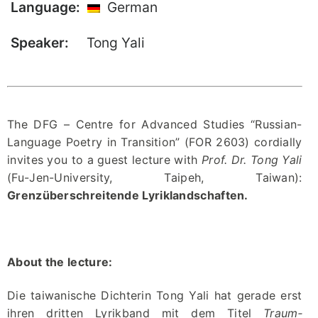
Language:
German
Our Team
Speaker:
Tong Yali
Fellows
Event
Archive
The DFG – Centre for Advanced Studies “Russian-
Book
Language Poetry in Transition” (FOR 2603) cordially
Publications
invites you to a guest lecture with
Prof. Dr. Tong Yali
(Fu-Jen-University, Taipeh, Taiwan):
Grenzüberschreitende Lyriklandschaften.
Our
Publications
International
Journal for
About the lecture:
Comparative
Cultural Studies
Die taiwanische Dichterin Tong Yali hat gerade erst
Book Series
ihren dritten Lyrikband mit dem Titel
Traum­