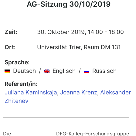
AG-Sitzung 30/10/2019
Publikationen
Buch-Publikationen
Gesamtverzeichnis der
Zeit:
30. Oktober 2019, 14:00 - 18:00
Kollegpublikationen
Ort:
Universität Trier, Raum DM 131
Reihe „Neuere Lyrik“
Internationale Zeitschrift für
Sprache:
Kulturkomparatistik
Deutsch /
Englisch /
Russisch
Referent/in:
Juliana Kaminskaja
,
Joanna Krenz
,
Aleksander
Zhitenev
Die DFG-Kolleg-Forschungsgruppe