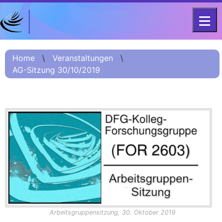
DFG-KOLLEG-FORSCHUNGSGRUPPE
Home
FOR 2603 2017 – 2023
Home
\
Veranstaltungen
\
AG-Sitzung 30/10/2019
Projekt
Kurzinformation
Projektvorstellung
О проекте (Beschreibung
Russisch)
项目简介 (Beschreibung
Chinesisch)
Team
Fellows
Arbeitsgruppensitzung, 30. Oktober 2019
Veranstaltungsarchiv