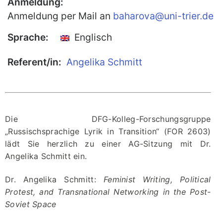
Anmeldung:
Anmeldung per Mail an
baharova@uni-trier.de
Publikationen
Buch-Publikationen
Sprache:
Englisch
Gesamtverzeichnis der
Referent/in:
Angelika Schmitt
Kollegpublikationen
Reihe „Neuere Lyrik“
Internationale Zeitschrift für
Kulturkomparatistik
Die DFG-Kolleg-Forschungsgruppe
„Russischsprachige Lyrik in Transition“ (FOR 2603)
lädt Sie herzlich zu einer AG-Sitzung mit Dr.
Angelika Schmitt ein.
Dr. Angelika Schmitt:
Feminist Writing, Political
Protest, and Transnational Networking in the Post-
Soviet Space