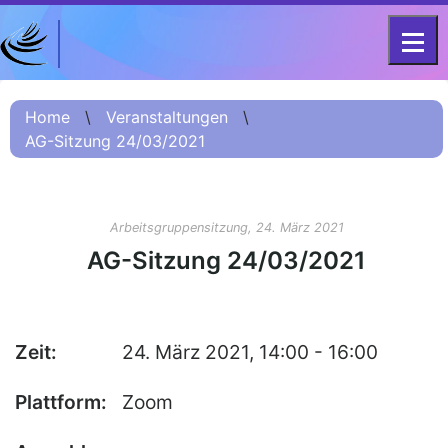
DFG-KOLLEG-FORSCHUNGSGRUPPE
Home
FOR 2603 2017 – 2023
Home
\
Veranstaltungen
\
AG-Sitzung 24/03/2021
Projekt
Kurzinformation
Projektvorstellung
Arbeitsgruppensitzung, 24. März 2021
О проекте (Beschreibung
AG-Sitzung 24/03/2021
Russisch)
项目简介 (Beschreibung
Chinesisch)
Zeit:
24. März 2021, 14:00 - 16:00
Team
Plattform:
Fellows
Zoom
Veranstaltungsarchiv