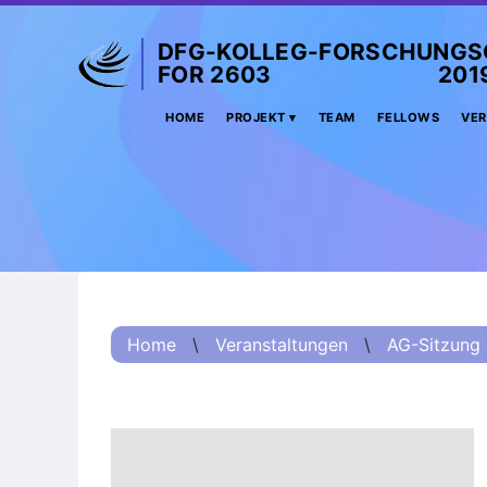
DFG-KOLLEG-FORSCHUNGS
FOR 2603 2019 –
Home
HOME
PROJEKT
TEAM
FELLOWS
VER
Projekt
Kurzinformation
Projektvorstellung
О проекте (Beschreibung
Russisch)
项目简介 (Beschreibung
Home
\
Veranstaltungen
\
AG-Sitzung
Chinesisch)
Team
Fellows
Veranstaltungsarchiv