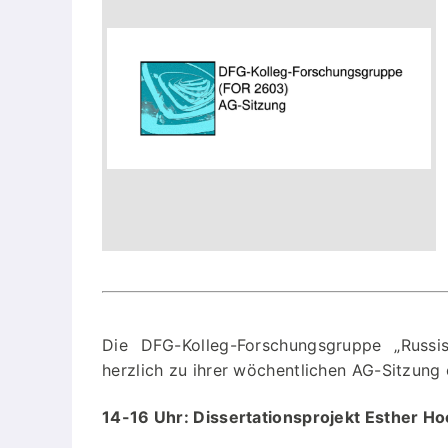
Publikationen
Buch-Publikationen
Gesamtverzeichnis der
Kollegpublikationen
Reihe „Neuere Lyrik“
Internationale Zeitschrift für
Kulturkomparatistik
Die DFG-Kolleg-Forschungsgruppe „Russis
herzlich zu ihrer wöchentlichen AG-Sitzung 
14-16 Uhr: Dissertationsprojekt Esther Ho