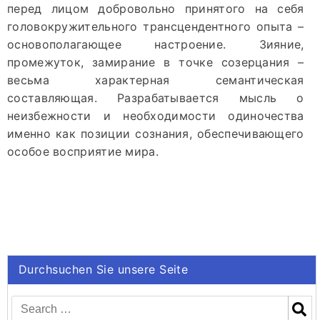
перед лицом добровольно принятого на себя
головокружительного трансцендентного опыта –
основополагающее настроение. Зияние,
промежуток, замирание в точке созерцания –
весьма характерная семантическая
составляющая. Разрабатывается мысль о
неизбежности и необходимости одиночества
именно как позиции сознания, обеспечивающего
особое восприятие мира.
Durchsuchen Sie unsere Seite