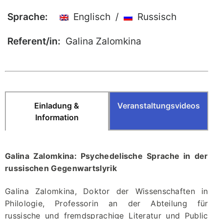
Sprache:
Publikationen
Englisch /
Russisch
Buch-Publikationen
Referent/in:
Galina Zalomkina
Gesamtverzeichnis der
Kollegpublikationen
Reihe „Neuere Lyrik“
Internationale Zeitschrift für
Kulturkomparatistik
Einladung &
Veranstaltungsvideos
Information
Galina Zalomkina: Psychedelische Sprache in der
russischen Gegenwartslyrik
Galina Zalomkina, Doktor der Wissenschaften in
Philologie, Professorin an der Abteilung für
russische und fremdsprachige Literatur und Public