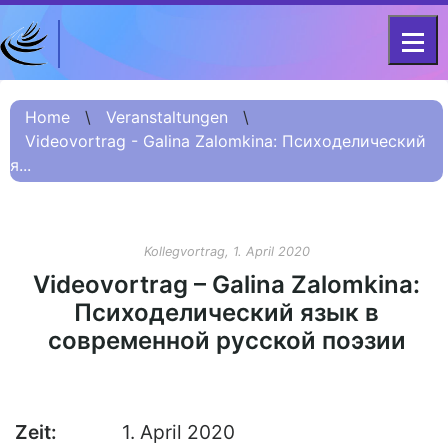
DFG-KOLLEG-FORSCHUNGSGRUPPE
Home
FOR 2603 2017 – 2023
Home
\
Veranstaltungen
\
Videovortrag - Galina Zalomkina: Психоделический
Projekt
я...
Kurzinformation
Projektvorstellung
О проекте (Beschreibung
Kollegvortrag, 1. April 2020
Russisch)
Videovortrag – Galina Zalomkina:
项目简介 (Beschreibung
Психоделический язык в
Chinesisch)
современной русской поэзии
Team
Fellows
Zeit:
1. April 2020
Veranstaltungsarchiv