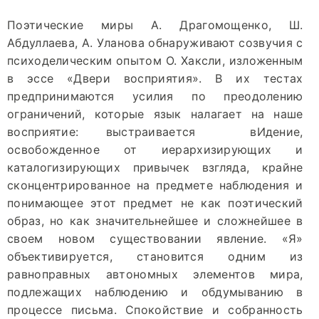
Поэтические миры А. Драгомощенко, Ш.
Абдуллаева, А. Уланова обнаруживают созвучия с
психоделическим опытом О. Хаксли, изложенным
в эссе «Двери восприятия». В их тестах
предпринимаются усилия по преодолению
ограничений, которые язык налагает на наше
восприятие: выстраивается вИдение,
освобожденное от иерархизирующих и
каталогизирующих привычек взгляда, крайне
сконцентрированное на предмете наблюдения и
понимающее этот предмет не как поэтический
образ, но как значительнейшее и сложнейшее в
своем новом существовании явление. «Я»
объективируется, становится одним из
равноправных автономных элементов мира,
подлежащих наблюдению и обдумыванию в
процессе письма. Спокойствие и собранность