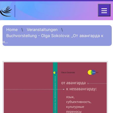
DFG-KOLLEG-FORSCHUNGSGRUPPE
Home
FOR 2603 2017 – 2023
Home
\
Veranstaltungen
\
Buchvorstellung - Olga Sokolova: „От авангарда к
Projekt
н...
Kurzinformation
Projektvorstellung
О проекте (Beschreibung
Russisch)
项目简介 (Beschreibung
Chinesisch)
Team
Fellows
Veranstaltungsarchiv