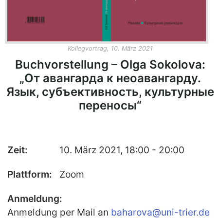
Publikationen
Buch-Publikationen
Gesamtverzeichnis der
Kollegvortrag, 10. März 2021
Kollegpublikationen
Buchvorstellung – Olga Sokolova:
Reihe „Neuere Lyrik“
„От авангарда к неоавангарду.
Язык, субъективность, культурные
Internationale Zeitschrift für
Kulturkomparatistik
переносы“
Zeit:
10. März 2021, 18:00 - 20:00
Plattform:
Zoom
Anmeldung:
Anmeldung per Mail an
baharova@uni-trier.de