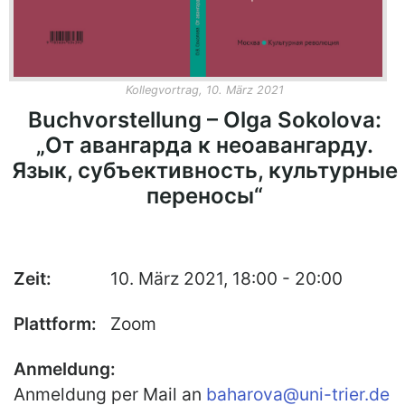
Publikationen
Buch-Publikationen
Gesamtverzeichnis der
Kollegvortrag, 10. März 2021
Kollegpublikationen
Buchvorstellung – Olga Sokolova:
Reihe „Neuere Lyrik“
„От авангарда к неоавангарду.
Язык, субъективность, культурные
Internationale Zeitschrift für
Kulturkomparatistik
переносы“
Zeit:
10. März 2021, 18:00 - 20:00
Plattform:
Zoom
Anmeldung:
Anmeldung per Mail an
baharova@uni-trier.de