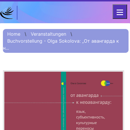
DFG-KOLLEG-FORSCHUNGSGRUPPE
Home
FOR 2603 2017 – 2023
Home
\
Veranstaltungen
\
Buchvorstellung - Olga Sokolova: „От авангарда к
Projekt
н...
Kurzinformation
Projektvorstellung
О проекте (Beschreibung
Russisch)
项目简介 (Beschreibung
Chinesisch)
Team
Fellows
Veranstaltungsarchiv