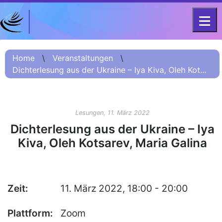
DFG-KOLLEG-FORSCHUNGSGRUPPE
Home
FOR 2603 2017 – 2023
Home
\
Veranstaltungen
\
Dichterlesung aus der Ukraine – Iya Kiva, Oleh Kot...
Projekt
Kurzinformation
Projektvorstellung
Lesungen, 11. März 2022
О проекте (Beschreibung
Dichterlesung aus der Ukraine – Iya
Russisch)
Kiva, Oleh Kotsarev, Maria Galina
项目简介 (Beschreibung
Chinesisch)
Team
Zeit:
11. März 2022, 18:00 - 20:00
Fellows
Plattform:
Zoom
Veranstaltungsarchiv