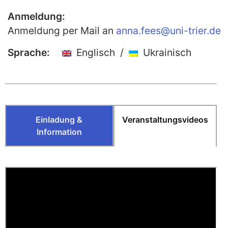
Anmeldung:
Publikationen
Anmeldung per Mail an
anna.fees@uni-trier.de
Buch-Publikationen
Sprache:
Englisch /
Ukrainisch
Gesamtverzeichnis der
Kollegpublikationen
Reihe „Neuere Lyrik“
Internationale Zeitschrift für
Kulturkomparatistik
Einladung &
Veranstaltungsvideos
Information