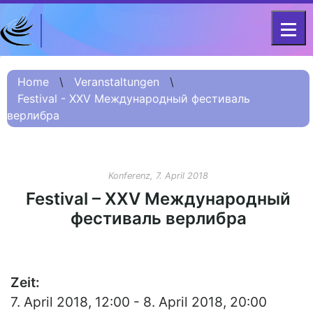
DFG-KOLLEG-FORSCHUNGSGRUPPE
Home
FOR 2603 2017 – 2023
Home
\
Veranstaltungen
\
Festival - XХV Международный фестиваль
Projekt
верлибра
Kurzinformation
Projektvorstellung
О проекте (Beschreibung
Konferenz, 7. April 2018
Russisch)
Festival – XХV Международный
项目简介 (Beschreibung
фестиваль верлибра
Chinesisch)
Team
Fellows
Zeit:
7. April 2018, 12:00 - 8. April 2018, 20:00
Veranstaltungsarchiv