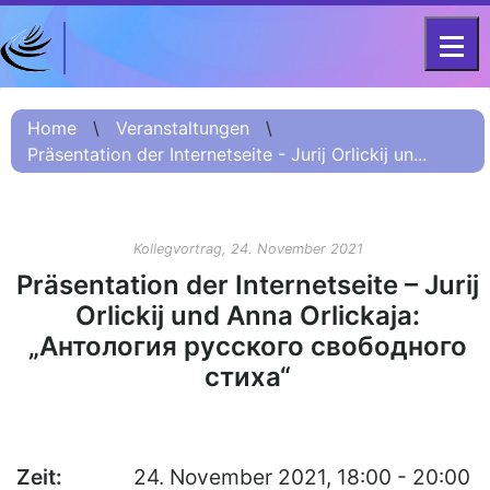
DFG-KOLLEG-FORSCHUNGSGRUPPE
Home
FOR 2603 2017 – 2023
Home
\
Veranstaltungen
\
Präsentation der Internetseite - Jurij Orlickij un...
Projekt
Kurzinformation
Projektvorstellung
Kollegvortrag, 24. November 2021
О проекте (Beschreibung
Präsentation der Internetseite – Jurij
Russisch)
Orlickij und Anna Orlickaja:
项目简介 (Beschreibung
„Антология русского свободного
Chinesisch)
стиха“
Team
Fellows
Zeit:
24. November 2021, 18:00 - 20:00
Veranstaltungsarchiv