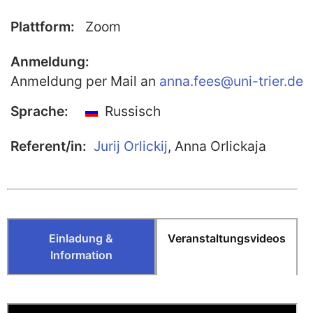
Publikationen
Plattform:
Zoom
Buch-Publikationen
Anmeldung:
Gesamtverzeichnis der
Anmeldung per Mail an
anna.fees@uni-trier.de
Kollegpublikationen
Reihe „Neuere Lyrik“
Sprache:
Russisch
Internationale Zeitschrift für
Referent/in:
Jurij Orlickij
,
Anna Orlickaja
Kulturkomparatistik
Einladung &
Veranstaltungsvideos
Information