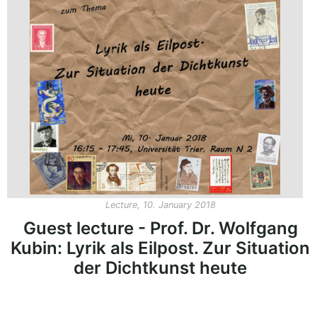
Our Team
Fellows
Event
Archive
Book
Publications
Our
Lecture, 10. January 2018
Publications
Guest lecture - Prof. Dr. Wolfgang
International
Kubin: Lyrik als Eilpost. Zur Situation
Journal for
der Dichtkunst heute
Comparative
Cultural Studies
Book Series