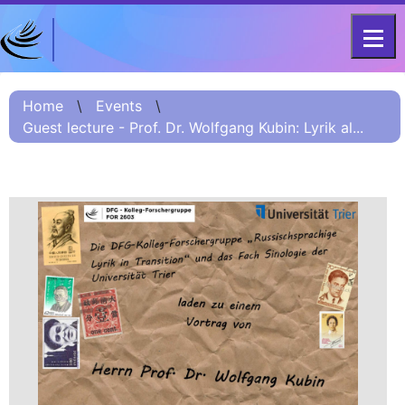
DFG - CENTRE FOR ADVANCED
Project
STUDIES
Home
\
Events
\
FOR 2603 2017 –
Information
Guest lecture - Prof. Dr. Wolfgang Kubin: Lyrik al...
2023
Project
Information:
Summary
Project
Information
(Russian) – О
проекте
Project
Information
(Chinese) – 项目
简介